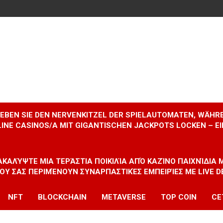
RLEBEN SIE DEN NERVENKITZEL DER SPIELAUTOMATEN, WÄHR
INE CASINOS/A MIT GIGANTISCHEN JACKPOTS LOCKEN – 
ΝΑΚΑΛΎΨΤΕ ΜΙΑ ΤΕΡΆΣΤΙΑ ΠΟΙΚΙΛΊΑ ΑΠΌ ΚΑΖΊΝΟ ΠΑΙΧΝΊΔΙΑ
ΠΟΥ ΣΑΣ ΠΕΡΙΜΈΝΟΥΝ ΣΥΝΑΡΠΑΣΤΙΚΈΣ ΕΜΠΕΙΡΊΕΣ ΜΕ LIVE D
NFT
BLOCKCHAIN
METAVERSE
TOP COIN
CE