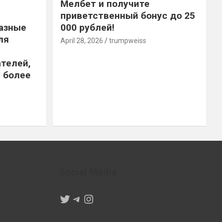
Мелбет и получите
приветственный бонус до 25
азные
000 рублей!
ля
April 28, 2026
trumpweiss
телей,
 более
Social Media
Twitter
Telegram
Instagram