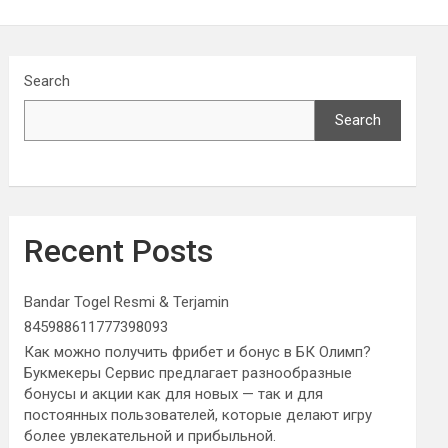
Search
Search
Recent Posts
Bandar Togel Resmi & Terjamin
845988611777398093
Как можно получить фрибет и бонус в БК Олимп?
Букмекеры Сервис предлагает разнообразные
бонусы и акции как для новых — так и для
постоянных пользователей, которые делают игру
более увлекательной и прибыльной.