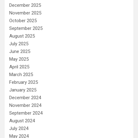
December 2025
November 2025
October 2025
September 2025
August 2025
July 2025
June 2025
May 2025
April 2025
March 2025
February 2025
January 2025
December 2024
November 2024
September 2024
August 2024
July 2024
May 2024