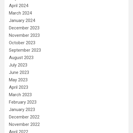
April 2024
March 2024
January 2024
December 2023
November 2023
October 2023
September 2023
August 2023
July 2023
June 2023
May 2023
April 2023
March 2023
February 2023
January 2023
December 2022
November 2022
April 2022