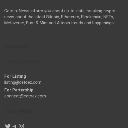
Cetoex News inform you about up-to-date, breaking crypto
news about the latest Bitcoin, Ethereum, Blockchain, NFTs,
Metaverse, Burn & Mint and Altcoin trends and happenings.
Resources
Contact E-Mail
For Listing
listing@cetoex.com
For Partership
connect@cetoex.com
Social Media
Twitter
Telegram
Instagram