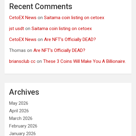
Recent Comments
CetoEX News
on
Saitama coin listing on cetoex
jst usdt
on
Saitama coin listing on cetoex
CetoEX News
on
Are NFT’s Officially DEAD?
Thomas
on
Are NFT’s Officially DEAD?
briansclub cc
on
These 3 Coins Will Make You A Billionaire.
Archives
May 2026
April 2026
March 2026
February 2026
January 2026