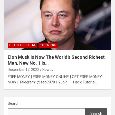
CETOEX SPECIAL
TOP NEWS
Elon Musk Is Now The World’s Second Richest
Man. New No. 1 Is…
December 17, 2022
Howdy
FREE MONEY | FREE MONEY ONLINE | GET FREE MONEY
NOW | Telegram: @seo7878 H2JpP↑↑↑Hack Tutorial…
Search
Search