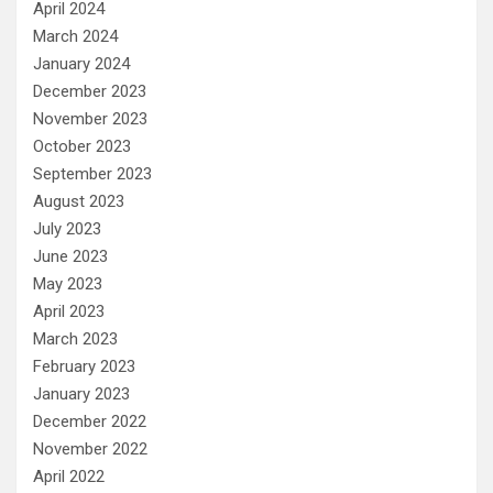
April 2024
March 2024
January 2024
December 2023
November 2023
October 2023
September 2023
August 2023
July 2023
June 2023
May 2023
April 2023
March 2023
February 2023
January 2023
December 2022
November 2022
April 2022