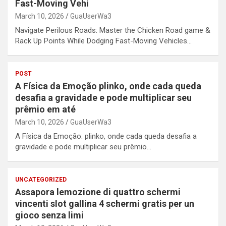
Fast-Moving Vehi
March 10, 2026
GuaUserWa3
Navigate Perilous Roads: Master the Chicken Road game &
Rack Up Points While Dodging Fast-Moving Vehicles…
POST
A Física da Emoção plinko, onde cada queda
desafia a gravidade e pode multiplicar seu
prêmio em até
March 10, 2026
GuaUserWa3
A Física da Emoção: plinko, onde cada queda desafia a
gravidade e pode multiplicar seu prêmio…
UNCATEGORIZED
Assapora lemozione di quattro schermi
vincenti slot gallina 4 schermi gratis per un
gioco senza limi