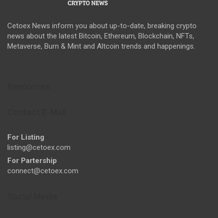
Cetoex News inform you about up-to-date, breaking crypto
news about the latest Bitcoin, Ethereum, Blockchain, NFTs,
Metaverse, Burn & Mint and Altcoin trends and happenings.
Resources
Contact E-Mail
For Listing
listing@cetoex.com
For Partership
connect@cetoex.com
Social Media