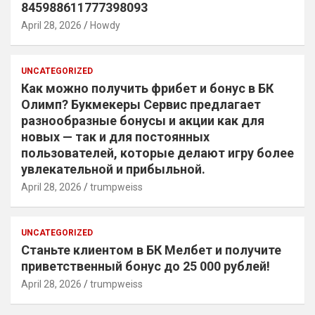
845988611777398093
April 28, 2026
Howdy
UNCATEGORIZED
Как можно получить фрибет и бонус в БК
Олимп? Букмекеры Сервис предлагает
разнообразные бонусы и акции как для
новых — так и для постоянных
пользователей, которые делают игру более
увлекательной и прибыльной.
April 28, 2026
trumpweiss
UNCATEGORIZED
Станьте клиентом в БК Мелбет и получите
приветственный бонус до 25 000 рублей!
April 28, 2026
trumpweiss