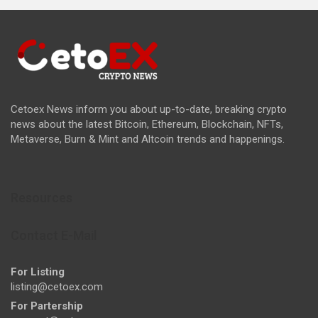
Cetoex News inform you about up-to-date, breaking crypto
news about the latest Bitcoin, Ethereum, Blockchain, NFTs,
Metaverse, Burn & Mint and Altcoin trends and happenings.
Resources
Contact E-Mail
For Listing
listing@cetoex.com
For Partership