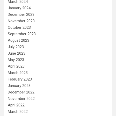
March 2024
January 2024
December 2023
November 2023
October 2023
September 2023
August 2023
July 2023
June 2023
May 2023
April 2023
March 2023
February 2023
January 2023
December 2022
November 2022
April 2022
March 2022