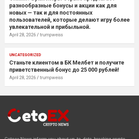
разнообразные бонусы и акции как для
новых — так и для постоянных
пользователей, которые делают игру более
увлекательной и прибыльной.
April 28, 2026
trumpweiss
UNCATEGORIZED
Станьте клиентом в БК Мелбет и получите
приветственный бонус до 25 000 рублей!
April 28, 2026
trumpweiss
Cetoex News inform you about up-to-date, breaking crypto