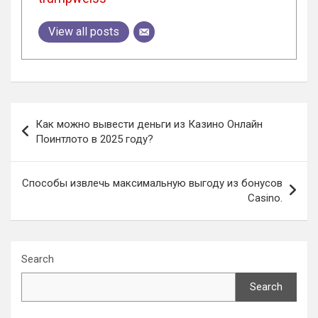
View all posts
Post
Как можно вывести деньги из Казино Онлайн
navigation
Поинтлото в 2025 году?
Способы извлечь максимальную выгоду из бонусов
Casino.
Search
Search