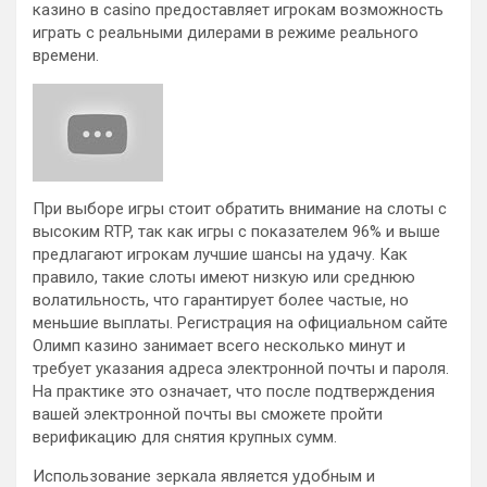
казино в casino предоставляет игрокам возможность
играть с реальными дилерами в режиме реального
времени.
При выборе игры стоит обратить внимание на слоты с
высоким RTP, так как игры с показателем 96% и выше
предлагают игрокам лучшие шансы на удачу. Как
правило, такие слоты имеют низкую или среднюю
волатильность, что гарантирует более частые, но
меньшие выплаты. Регистрация на официальном сайте
Олимп казино занимает всего несколько минут и
требует указания адреса электронной почты и пароля.
На практике это означает, что после подтверждения
вашей электронной почты вы сможете пройти
верификацию для снятия крупных сумм.
Использование зеркала является удобным и