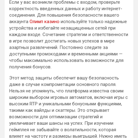
Если у вас возникли проблемы с входом, проверьте
корректность введенных данных и работу интернет-
соединения. Для повышения безопасности вашего
аккаунта
Олимп казино
используйте только надежные
устройства и избегайте незащищенных сетей при
каждом входе. Сочетание стратегии и ответственности
в игре позволит достигать новых успехов в мире
азартных развлечений. Постоянно следите за
доступными промокодами и временными акциями —
чтобы максимально использовать возможности для
получения бонусов.
Этот метод защиты обеспечит вашу безопасность
даже в случае компрометации основного пароля.
Нельзя не упомянуть, что платформа известна своим
широким выбором игровых автоматов, включая игры с
высоким RTP и уникальными бонусными функциями,
такими как вайлды и скаттеры. Это открывает
возможности для оптимизации стратегий и
увеличивает ваши шансы на успех. При изучении
геймплея не забывайте о волатильности, которая
влияет на частоту и размеры выигрышей. Нужно иметь