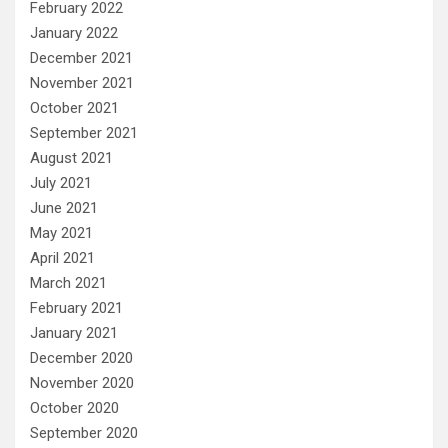
February 2022
January 2022
December 2021
November 2021
October 2021
September 2021
August 2021
July 2021
June 2021
May 2021
April 2021
March 2021
February 2021
January 2021
December 2020
November 2020
October 2020
September 2020