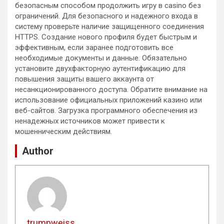
безопасным способом продолжить игру в casino без
ограничений. Для безопасного и надежного входа в
систему проверьте наличие защищенного соединения
HTTPS. Создание нового профиля будет быстрым и
эффективным, если заранее подготовить все
необходимые документы и данные. Обязательно
установите двухфакторную аутентификацию для
повышения защиты вашего аккаунта от
несанкционированного доступа. Обратите внимание на
использование официальных приложений казино или
веб-сайтов. Загрузка программного обеспечения из
ненадежных источников может привести к
мошенническим действиям.
Author
trumpweiss