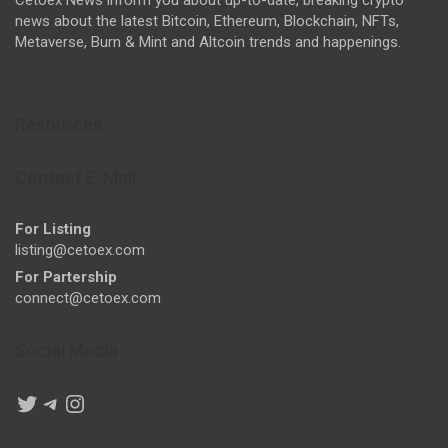
news about the latest Bitcoin, Ethereum, Blockchain, NFTs,
Metaverse, Burn & Mint and Altcoin trends and happenings.
Resources
Contact E-Mail
For Listing
listing@cetoex.com
For Partership
connect@cetoex.com
Social Media
Twitter
Telegram
Instagram