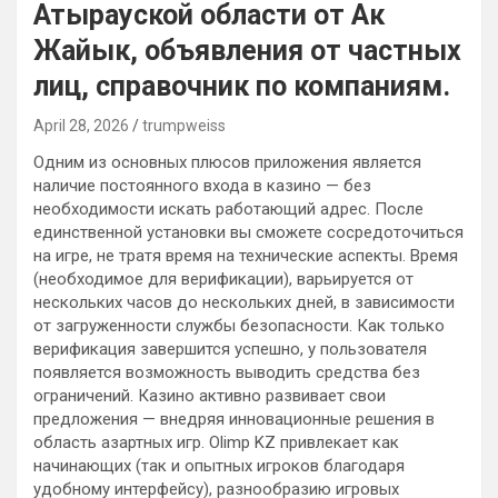
Атырауской области от Ак
Жайык, объявления от частных
лиц, справочник по компаниям.
April 28, 2026
trumpweiss
Одним из основных плюсов приложения является
наличие постоянного входа в казино — без
необходимости искать работающий адрес. После
единственной установки вы сможете сосредоточиться
на игре, не тратя время на технические аспекты. Время
(необходимое для верификации), варьируется от
нескольких часов до нескольких дней, в зависимости
от загруженности службы безопасности. Как только
верификация завершится успешно, у пользователя
появляется возможность выводить средства без
ограничений.
Казино активно развивает свои
предложения — внедряя инновационные решения в
область азартных игр. Olimp KZ привлекает как
начинающих (так и опытных игроков благодаря
удобному интерфейсу), разнообразию игровых