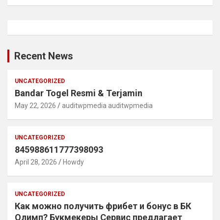
Recent News
UNCATEGORIZED
Bandar Togel Resmi & Terjamin
May 22, 2026
auditwpmedia auditwpmedia
UNCATEGORIZED
845988611777398093
April 28, 2026
Howdy
UNCATEGORIZED
Как можно получить фрибет и бонус в БК
Олимп? Букмекеры Сервис предлагает