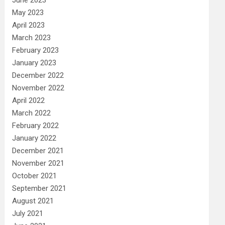
May 2023
April 2023
March 2023
February 2023
January 2023
December 2022
November 2022
April 2022
March 2022
February 2022
January 2022
December 2021
November 2021
October 2021
September 2021
August 2021
July 2021