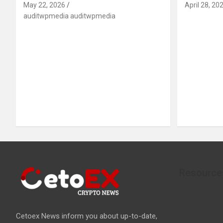
May 22, 2026
April 28, 20
auditwpmedia auditwpmedia
Resource
Cetoex News inform you about up-to-date,