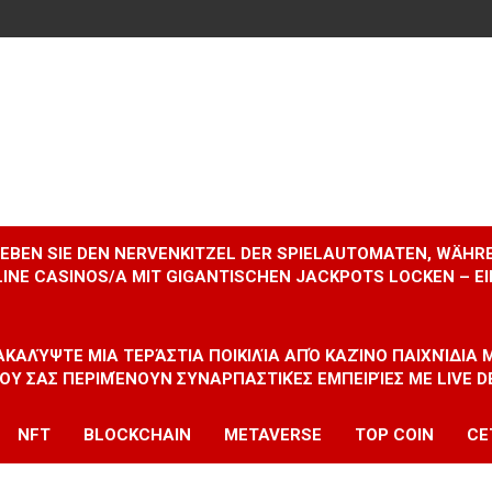
RLEBEN SIE DEN NERVENKITZEL DER SPIELAUTOMATEN, WÄHR
INE CASINOS/A MIT GIGANTISCHEN JACKPOTS LOCKEN – 
ΝΑΚΑΛΎΨΤΕ ΜΙΑ ΤΕΡΆΣΤΙΑ ΠΟΙΚΙΛΊΑ ΑΠΌ ΚΑΖΊΝΟ ΠΑΙΧΝΊΔΙΑ
ΠΟΥ ΣΑΣ ΠΕΡΙΜΈΝΟΥΝ ΣΥΝΑΡΠΑΣΤΙΚΈΣ ΕΜΠΕΙΡΊΕΣ ΜΕ LIVE D
NFT
BLOCKCHAIN
METAVERSE
TOP COIN
CE