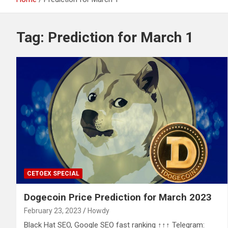
Tag:
Prediction for March 1
CETOEX SPECIAL
Dogecoin Price Prediction for March 2023
February 23, 2023
Howdy
Black Hat SEO, Google SEO fast ranking ↑↑↑ Telegram: