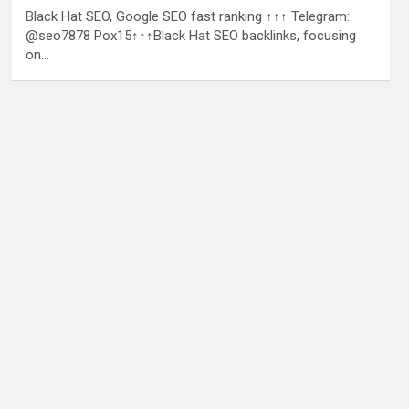
Black Hat SEO, Google SEO fast ranking ↑↑↑ Telegram:
@seo7878 Pox15↑↑↑Black Hat SEO backlinks, focusing
on…