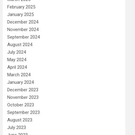
February 2025
January 2025
December 2024
November 2024
September 2024
August 2024
July 2024
May 2024
April 2024
March 2024
January 2024
December 2023
November 2023
October 2023
September 2023
August 2023
July 2023
June 2023