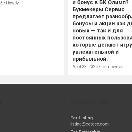
и бонус в БК Олимп?
26
Howdy
Букмекеры Сервис
предлагает разнообр
бонусы и акции как д
новых — так и для
постоянных пользова
которые делают игру
увлекательной и
прибыльной.
April 28, 2026
trumpweiss
s
Contact E-Mail
For Listing
listing@cetoex.com
For Partership