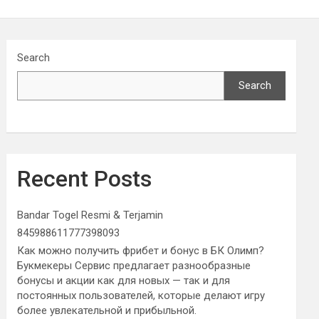
Search
Search
Recent Posts
Bandar Togel Resmi & Terjamin
845988611777398093
Как можно получить фрибет и бонус в БК Олимп?
Букмекеры Сервис предлагает разнообразные
бонусы и акции как для новых — так и для
постоянных пользователей, которые делают игру
более увлекательной и прибыльной.