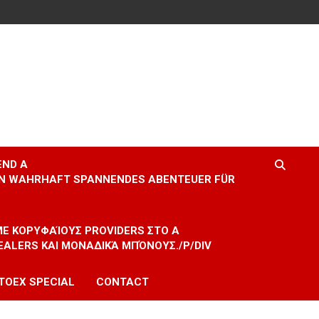
END A
EIN WAHRHAFT SPANNENDES ABENTEUER FÜR
 ΜΕ ΚΟΡΥΦΑΊΟΥΣ PROVIDERS ΣΤΟ A
EALERS ΚΑΙ ΜΟΝΑΔΙΚΆ ΜΠΌΝΟΥΣ./P/DIV
TOEX SPECIAL
CONTACT