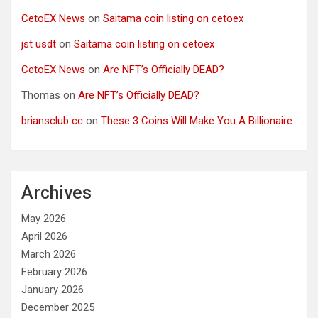
CetoEX News
on
Saitama coin listing on cetoex
jst usdt
on
Saitama coin listing on cetoex
CetoEX News
on
Are NFT’s Officially DEAD?
Thomas
on
Are NFT’s Officially DEAD?
briansclub cc
on
These 3 Coins Will Make You A Billionaire.
Archives
May 2026
April 2026
March 2026
February 2026
January 2026
December 2025