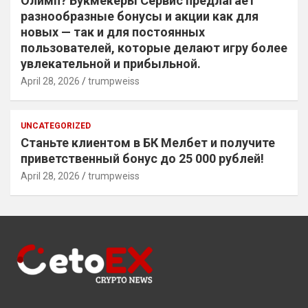
Олимп? Букмекеры Сервис предлагает
разнообразные бонусы и акции как для
новых — так и для постоянных
пользователей, которые делают игру более
увлекательной и прибыльной.
April 28, 2026
trumpweiss
UNCATEGORIZED
Станьте клиентом в БК Мелбет и получите
приветственный бонус до 25 000 рублей!
April 28, 2026
trumpweiss